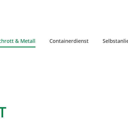
chrott & Metall
Containerdienst
Selbstanli
T