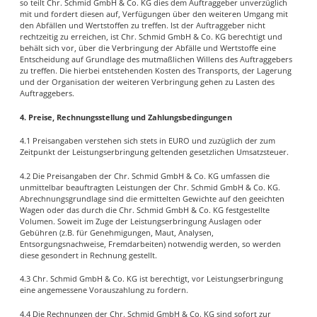
so teilt Chr. Schmid GmbH & Co. KG dies dem Auftraggeber unverzüglich
mit und fordert diesen auf, Verfügungen über den weiteren Umgang mit
den Abfällen und Wertstoffen zu treffen. Ist der Auftraggeber nicht
rechtzeitig zu erreichen, ist Chr. Schmid GmbH & Co. KG berechtigt und
behält sich vor, über die Verbringung der Abfälle und Wertstoffe eine
Entscheidung auf Grundlage des mutmaßlichen Willens des Auftraggebers
zu treffen. Die hierbei entstehenden Kosten des Transports, der Lagerung
und der Organisation der weiteren Verbringung gehen zu Lasten des
Auftraggebers.
4. Preise, Rechnungsstellung und Zahlungsbedingungen
4.1 Preisangaben verstehen sich stets in EURO und zuzüglich der zum
Zeitpunkt der Leistungserbringung geltenden gesetzlichen Umsatzsteuer.
4.2 Die Preisangaben der Chr. Schmid GmbH & Co. KG umfassen die
unmittelbar beauftragten Leistungen der Chr. Schmid GmbH & Co. KG.
Abrechnungsgrundlage sind die ermittelten Gewichte auf den geeichten
Wagen oder das durch die Chr. Schmid GmbH & Co. KG festgestellte
Volumen. Soweit im Zuge der Leistungserbringung Auslagen oder
Gebühren (z.B. für Genehmigungen, Maut, Analysen,
Entsorgungsnachweise, Fremdarbeiten) notwendig werden, so werden
diese gesondert in Rechnung gestellt.
4.3 Chr. Schmid GmbH & Co. KG ist berechtigt, vor Leistungserbringung
eine angemessene Vorauszahlung zu fordern.
4.4 Die Rechnungen der Chr. Schmid GmbH & Co. KG sind sofort zur