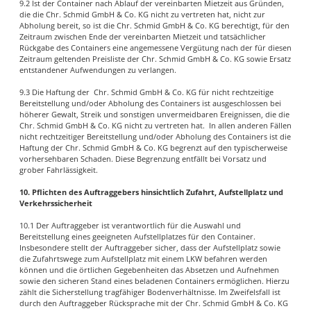
9.2 Ist der Container nach Ablauf der vereinbarten Mietzeit aus Gründen,
die die Chr. Schmid GmbH & Co. KG nicht zu vertreten hat, nicht zur
Abholung bereit, so ist die Chr. Schmid GmbH & Co. KG berechtigt, für den
Zeitraum zwischen Ende der vereinbarten Mietzeit und tatsächlicher
Rückgabe des Containers eine angemessene Vergütung nach der für diesen
Zeitraum geltenden Preisliste der Chr. Schmid GmbH & Co. KG sowie Ersatz
entstandener Aufwendungen zu verlangen.
9.3 Die Haftung der Chr. Schmid GmbH & Co. KG für nicht rechtzeitige
Bereitstellung und/oder Abholung des Containers ist ausgeschlossen bei
höherer Gewalt, Streik und sonstigen unvermeidbaren Ereignissen, die die
Chr. Schmid GmbH & Co. KG nicht zu vertreten hat. In allen anderen Fällen
nicht rechtzeitiger Bereitstellung und/oder Abholung des Containers ist die
Haftung der Chr. Schmid GmbH & Co. KG begrenzt auf den typischerweise
vorhersehbaren Schaden. Diese Begrenzung entfällt bei Vorsatz und
grober Fahrlässigkeit.
10. Pflichten des Auftraggebers hinsichtlich Zufahrt, Aufstellplatz und
Verkehrssicherheit
10.1 Der Auftraggeber ist verantwortlich für die Auswahl und
Bereitstellung eines geeigneten Aufstellplatzes für den Container.
Insbesondere stellt der Auftraggeber sicher, dass der Aufstellplatz sowie
die Zufahrtswege zum Aufstellplatz mit einem LKW befahren werden
können und die örtlichen Gegebenheiten das Absetzen und Aufnehmen
sowie den sicheren Stand eines beladenen Containers ermöglichen. Hierzu
zählt die Sicherstellung tragfähiger Bodenverhältnisse. Im Zweifelsfall ist
durch den Auftraggeber Rücksprache mit der Chr. Schmid GmbH & Co. KG