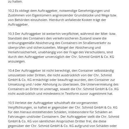
zu halten.
10.2 Es obliegt dem Auftraggeber, notwendige Genehmigungen und
Zustimmen von Eigentümern angrenzender Grundstücke und Wege bzw.
von Behörden einzuholen. Hierdurch anfallende Kosten trägt der
Auftraggeber.
10.3 Der Auftraggeber ist weiterhin verpflichtet, während der Miet- bzw.
Standzeit des Containers den verkehrssicheren Zustand sowie die
ordnungsgemäße Absicherung des Containers im Straßenverkehr zu
überprüfen und sicherzustellen. Mängel der Absicherung und
Verkehrssicherheit, unabhängig von der Frage des Verschuldens, sind
durch den Auftraggeber unverzüglich der Chr. Schmid GmbH & Co. KG
anzuzeigen.
10.4 Der Auftraggeber ist nicht berechtigt, den Container selbstständig
umzusetzen oder Dritten, die nicht ausdrücklich von der Chr. Schmid
GmbH & Co. KG ermächtigt oder beauftragt wurden, den Container zur
Umsetzung und / oder Abholung zu überlassen. Die Untervermietung des
Containers an Dritte ist untersagt, soweit die Chr. Schmid GmbH & Co. KG
nicht ausdrücklich und mindestens in Textform zuvor zugestimmt hat.
10.5 Verletzt der Auftraggeber schuldhaft die vorgenannten
Verpflichtungen, so haftet er gegenüber der Chr. Schmid GmbH & Co. KG
für den hieraus entstehenden Schäden, insbesondere für Schäden an
Fahrzeugen und/oder Containern. Der Auftraggeber stellt die Chr. Schmid
GmbH & Co. KG von sämtlichen Ansprüchen Dritter frei, die diese
gegenüber der Chr. Schmid GmbH & Co. KG aufgrund von Schäden oder