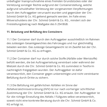
unbefugter Inanspruchnahme eines fremden Grundstückes oder der
Verletzung sonstiger Rechte aufgrund der Containerstellung, welche
aufgrund schuldhafter Verletzung der vorgenannten Verpflichtungen
durch den Auftraggeber verursacht wurden und gegenüber der Chr.
Schmid GmbH & Co. KG geltend gemacht werden. Im Falle eines
Mitverschuldens der Chr. Schmid GmbH & Co. KG , mindert sich der
Freistellungsbetrag nach Maßgabe des § 254 BGB.
11. Beladung und Befüllung des Containers
11.1 Der Container darf durch den Auftraggeber ausschließlich im Rahmen
des zulässigen Gesamtgewichtes des Fahrzeuges und nur gleichmäßig
beladen werden. Das zulässige Gesamtgewicht ist im Zweifel bei der Chr.
Schmid GmbH & Co. KG zu erfragen.
11.2 Der Container darf nur durch solche Stoffe (Abfälle oder Wertstoffe)
befüllt werden, die bei Auftragserteilung vereinbart oder während der
Mietzeit durch die Chr. Schmid GmbH & Co. KG zumindest in Textform
nachträglich freigegeben wurden. Der Auftraggeber ist dafür
verantwortlich, den Container gegen unberechtigte und nicht vereinbarte
Befüllung durch Dritte zu sichern.
11.3 Die Befüllung mit gefährlichen Abfällen im Sinne der
Abfallverzeichnisverordnung (AVV) ist nur nach vorheriger schriftlicher
Zustimmung der Chr. Schmid GmbH & Co. KG erlaubt. Der Auftraggeber ist
für die richtige Einstufung des Abfalls / Füllgutes selbst verantwortlich,
soweit nicht eine konkrete Beratung durch die Chr. Schmid GmbH & Co.
KG erfolgt ist.