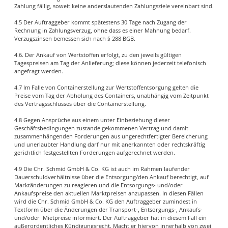
Zahlung fällig, soweit keine anderslautenden Zahlungsziele vereinbart sind.
4.5 Der Auftraggeber kommt spätestens 30 Tage nach Zugang der
Rechnung in Zahlungsverzug, ohne dass es einer Mahnung bedarf.
Verzugszinsen bemessen sich nach § 288 BGB.
4.6. Der Ankauf von Wertstoffen erfolgt, zu den jeweils gültigen
Tagespreisen am Tag der Anlieferung; diese können jederzeit telefonisch
angefragt werden.
4.7 Im Falle von Containerstellung zur Wertstoffentsorgung gelten die
Preise vom Tag der Abholung des Containers, unabhängig vom Zeitpunkt
des Vertragsschlusses über die Containerstellung.
4.8 Gegen Ansprüche aus einem unter Einbeziehung dieser
Geschäftsbedingungen zustande gekommenen Vertrag und damit
zusammenhängenden Forderungen aus ungerechtfertigter Bereicherung
und unerlaubter Handlung darf nur mit anerkannten oder rechtskräftig
gerichtlich festgestellten Forderungen aufgerechnet werden.
4.9 Die Chr. Schmid GmbH & Co. KG ist auch im Rahmen laufender
Dauerschuldverhältnisse über die Entsorgung/den Ankauf berechtigt, auf
Marktänderungen zu reagieren und die Entsorgungs- und/oder
Ankaufspreise den aktuellen Marktpreisen anzupassen. In diesen Fällen
wird die Chr. Schmid GmbH & Co. KG den Auftraggeber zumindest in
Textform über die Änderungen der Transport-, Entsorgungs-, Ankaufs-
und/oder Mietpreise informiert. Der Auftraggeber hat in diesem Fall ein
außerordentliches Kündigungsrecht. Macht er hiervon innerhalb von zwei