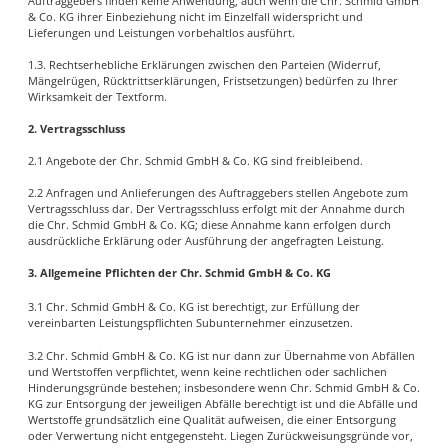
Auftraggebers finden keine Anwendung, auch wenn die Chr. Schmid GmbH
& Co. KG ihrer Einbeziehung nicht im Einzelfall widerspricht und
Lieferungen und Leistungen vorbehaltlos ausführt.
1.3. Rechtserhebliche Erklärungen zwischen den Parteien (Widerruf,
Mängelrügen, Rücktrittserklärungen, Fristsetzungen) bedürfen zu Ihrer
Wirksamkeit der Textform.
2. Vertragsschluss
2.1 Angebote der Chr. Schmid GmbH & Co. KG sind freibleibend.
2.2 Anfragen und Anlieferungen des Auftraggebers stellen Angebote zum
Vertragsschluss dar. Der Vertragsschluss erfolgt mit der Annahme durch
die Chr. Schmid GmbH & Co. KG; diese Annahme kann erfolgen durch
ausdrückliche Erklärung oder Ausführung der angefragten Leistung.
3. Allgemeine Pflichten der Chr. Schmid GmbH & Co. KG
3.1 Chr. Schmid GmbH & Co. KG ist berechtigt, zur Erfüllung der
vereinbarten Leistungspflichten Subunternehmer einzusetzen.
3.2 Chr. Schmid GmbH & Co. KG ist nur dann zur Übernahme von Abfällen
und Wertstoffen verpflichtet, wenn keine rechtlichen oder sachlichen
Hinderungsgründe bestehen; insbesondere wenn Chr. Schmid GmbH & Co.
KG zur Entsorgung der jeweiligen Abfälle berechtigt ist und die Abfälle und
Wertstoffe grundsätzlich eine Qualität aufweisen, die einer Entsorgung
oder Verwertung nicht entgegensteht. Liegen Zurückweisungsgründe vor,