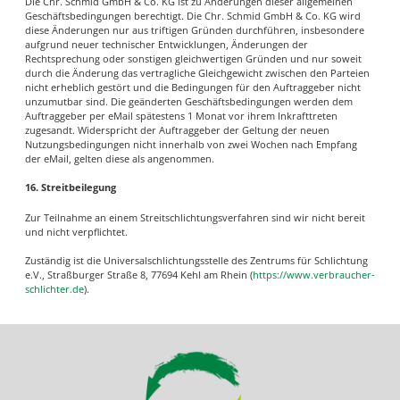
Die Chr. Schmid GmbH & Co. KG ist zu Änderungen dieser allgemeinen
Geschäftsbedingungen berechtigt. Die Chr. Schmid GmbH & Co. KG wird
diese Änderungen nur aus triftigen Gründen durchführen, insbesondere
aufgrund neuer technischer Entwicklungen, Änderungen der
Rechtsprechung oder sonstigen gleichwertigen Gründen und nur soweit
durch die Änderung das vertragliche Gleichgewicht zwischen den Parteien
nicht erheblich gestört und die Bedingungen für den Auftraggeber nicht
unzumutbar sind. Die geänderten Geschäftsbedingungen werden dem
Auftraggeber per eMail spätestens 1 Monat vor ihrem Inkrafttreten
zugesandt. Widerspricht der Auftraggeber der Geltung der neuen
Nutzungsbedingungen nicht innerhalb von zwei Wochen nach Empfang
der eMail, gelten diese als angenommen.
16. Streitbeilegung
Zur Teilnahme an einem Streitschlichtungsverfahren sind wir nicht bereit
und nicht verpflichtet.
Zuständig ist die Universalschlichtungsstelle des Zentrums für Schlichtung
e.V., Straßburger Straße 8, 77694 Kehl am Rhein (
https://www.verbraucher-
schlichter.de
).